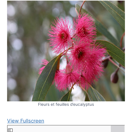
Fleurs et feuilles d’eucalyptus
View Fullscreen
A